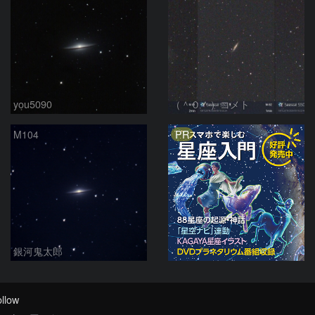
you5090
（＾０＾）コメト
PR
M104
銀河鬼太郎
llow