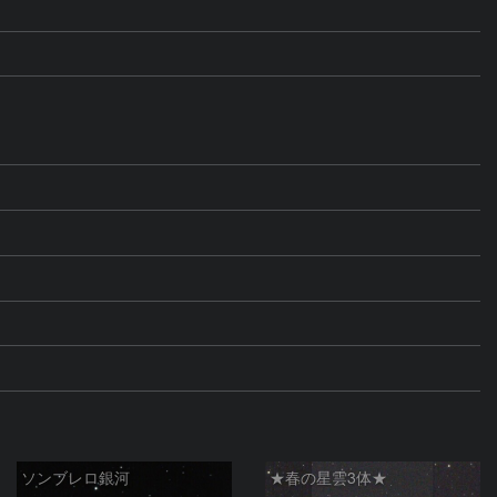
ソンブレロ銀河
★春の星雲3体★