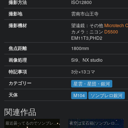
撮影方法
ISO12800
撮影地
雲南市山王寺
撮影機材
望遠鏡：その他
Microtech 
カメラ：ニコン
D5500
EM11T3,PHD2
焦点距離
1800mm
画像処理
Si9、NX studio
特記事項
3分×13コマ
カテゴリー
星雲・星団・銀河
天体
M104
ソンブレロ銀河
関連作品
最近曇ってるのでソンブレロ銀河再編集
夜空は宝石箱(ソンブレロ銀河 M104) Seestar50