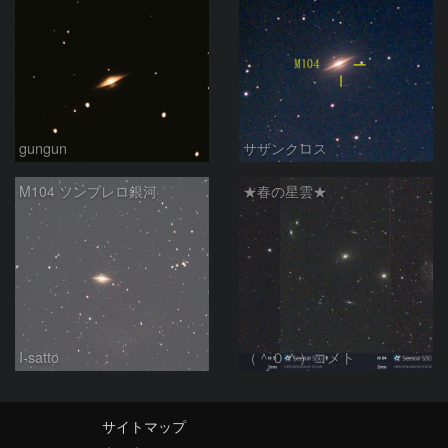
gungun
サザンクロス
M104 ソンブレロ銀河
★春の星雲★
I-satto
（＾０＾）コメト
サイトマップ