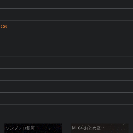
CC6
ソンブレロ銀河
M104 おとめ座