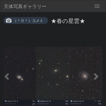
天体写真ギャラリー
Togg
navig
★春の星雲★
（＾０＾）コメト