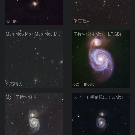
kuma-
化石職人
M84 M86 M87 M88 M89 M90 M91 マルカリアンの銀河鎖 おとめ座 かみのけ座
子持ち銀河 M51（LRGB)
化石職人
oton_inoue
M51 子持ち銀河
スマート望遠鏡によるM51