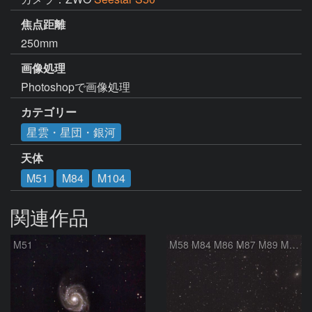
焦点距離
250mm
画像処理
Photoshopで画像処理
カテゴリー
星雲・星団・銀河
天体
M51
M84
M104
関連作品
M51
M58 M84 M86 M87 M89 M90 マルカリアンの銀河鎖 おとめ座 かみのけ座