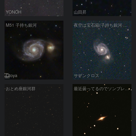
YONOH
山田昇
M51 子持ち銀河
夜空は宝石箱(子持ち銀河 M51) Seestar50
Otoya
サザンクロス
おとめ座銀河群
最近曇ってるのでソンブレロ銀河再編集