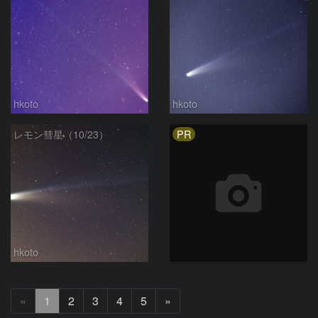
hkoto
hkoto
PR
レモン彗星（10/23）
hkoto
次
«
1
2
3
4
5
»
へ