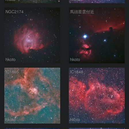
NGC2174
馬頭星雲付近
hkoto
hkoto
IC1805
IC1848
hkoto
hkoto