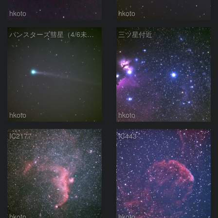
hkoto
hkoto
パンスターズ彗星（4/6未明）
三ツ星付近
hkoto
hkoto
IC2177
IC443
hkoto
hkoto