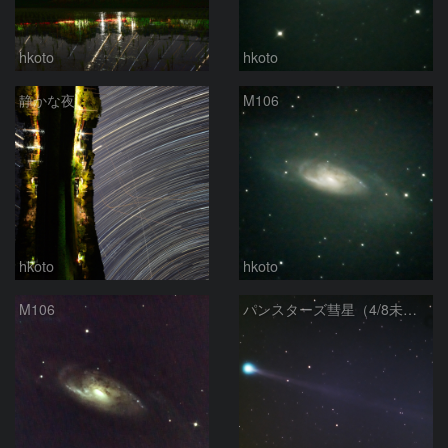
hkoto
hkoto
静かな夜
M106
hkoto
hkoto
M106
パンスターズ彗星（4/8未明）