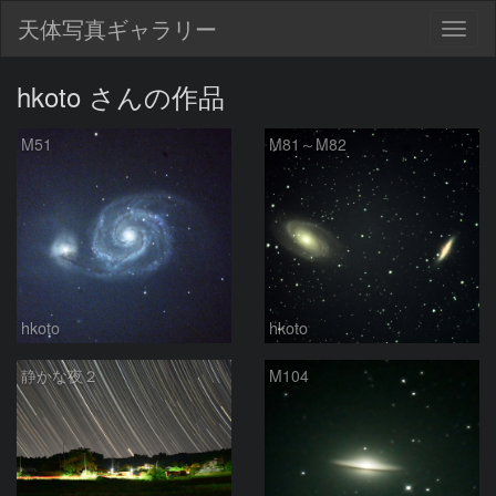
天体写真ギャラリー
Togg
navig
hkoto さんの作品
M51
M81～M82
hkoto
hkoto
静かな夜２
M104