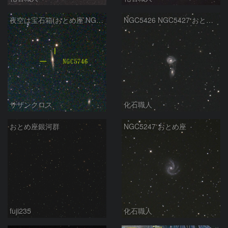
夜空は宝石箱(おとめ座 NGC5746) Seestar50
NGC5426 NGC5427 おとめ座
サザンクロス
化石職人
おとめ座銀河群
NGC5247 おとめ座
fuji235
化石職人