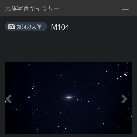
天体写真ギャラリー
Togg
navig
M104
銀河鬼太郎