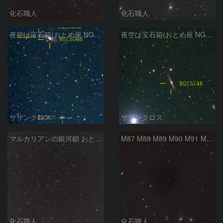
化石職人
化石職人
夜空は宝石箱(おとめ座 NGC5566) Seestar50
夜空は宝石箱(おとめ座 NGC5746) Seestar50
サザンクロス
サザンクロス
マルカリアンの銀河鎖 おとめ座・ かみのけ座の銀河
M87 M88 M89 M90 M91 M100 マルカリアンの銀河鎖 おとめ座 かみのけ座
化石職人
化石職人