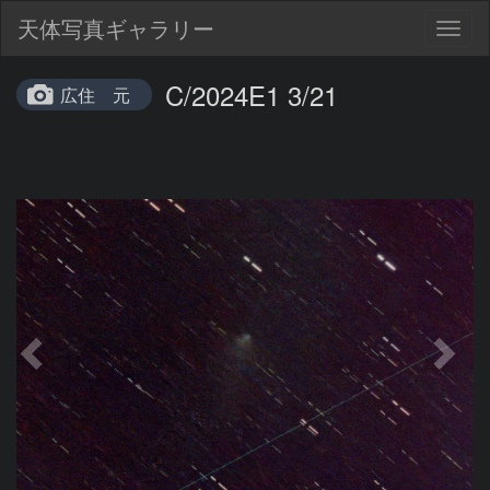
天体写真ギャラリー
Togg
navig
C/2024E1 3/21
広住 元