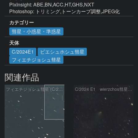
PixInsight: ABE,BN,ACC,HT,GHS,NXT

Photoshop: トリミング,トーンカーブ調整,JPEG化
カテゴリー
彗星・小惑星・準惑星
天体
C/2024E1
ビエシュホシュ彗星
フィエチジョシュ彗星
関連作品
フィエチジョシュ彗星 (C/2024E1)：2026/04/02
C/2024 E1 wierzchos彗星（3/22）