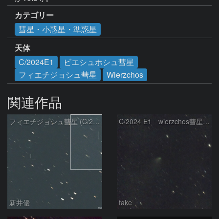
カテゴリー
彗星・小惑星・準惑星
天体
C/2024E1
ビエシュホシュ彗星
フィエチジョシュ彗星
Wierzchos
関連作品
フィエチジョシュ彗星 (C/2024E1)：2026/04/02
C/2024 E1 wierzchos彗星（3/22）
新井優
take