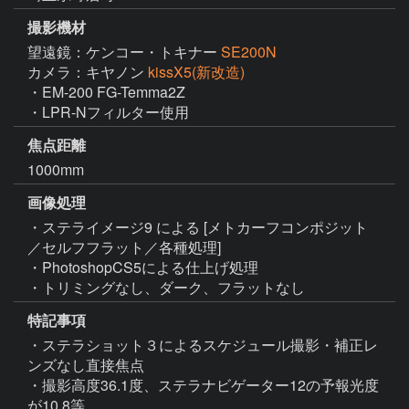
撮影機材
望遠鏡：ケンコー・トキナー
SE200N
カメラ：キヤノン
kissX5(新改造)
・EM-200 FG-Temma2Z

・LPR-Nフィルター使用
焦点距離
1000mm
画像処理
・ステライメージ9 による [メトカーフコンポジット
／セルフフラット／各種処理]

・PhotoshopCS5による仕上げ処理

・トリミングなし、ダーク、フラットなし
特記事項
・ステラショット３によるスケジュール撮影・補正レ
ンズなし直接焦点

・撮影高度36.1度、ステラナビゲーター12の予報光度
が10.8等。