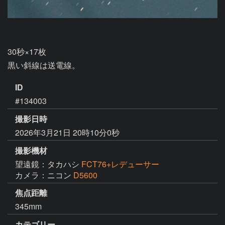
30秒×17枚

黒い斜線は送電線。
ID
#134003
撮影日時
2026年3月21日 20時10分0秒
撮影機材
望遠鏡：タカハシ
FCT76+レデューサー
カメラ：ニコン
D5600
焦点距離
345mm
カテゴリー