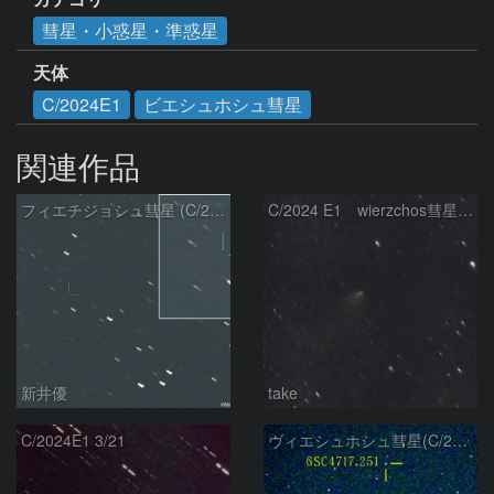
彗星・小惑星・準惑星
天体
C/2024E1
ビエシュホシュ彗星
関連作品
フィエチジョシュ彗星 (C/2024E1)：2026/04/02
C/2024 E1 wierzchos彗星（3/22）
新井優
take
C/2024E1 3/21
ヴィエシュホシュ彗星(C/2024E1) 3月14日Seestar50