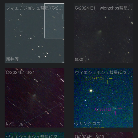
フィエチジョシュ彗星 (C/2024E1)：2026/04/02
C/2024 E1 wierzchos彗星（3/22）
新井優
take
C/2024E1 3/21
ヴィエシュホシュ彗星(C/2024E1) 3月14日Seestar50
広住 元
サザンクロス
ヴィエシュホシュ彗星(C/2024E1) 3月‎5日Seestar50
C/2024E1 3/20