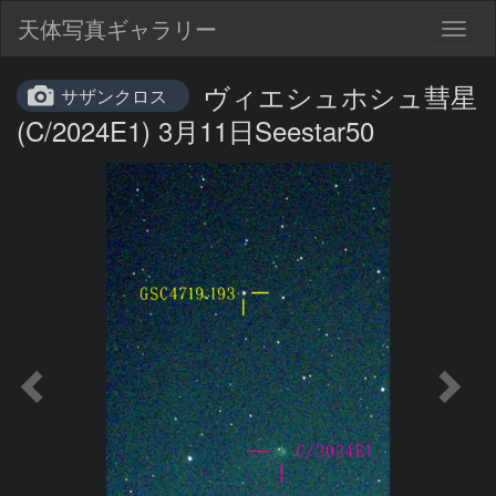
天体写真ギャラリー
Togg
navig
ヴィエシュホシュ彗星
サザンクロス
(C/2024E1) 3月11日Seestar50