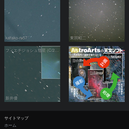
karako-m57
東岡昭二
PR
フィエチジョシュ彗星 (C/2024E1)：2026/03/21
新井優
サイトマップ
ホーム