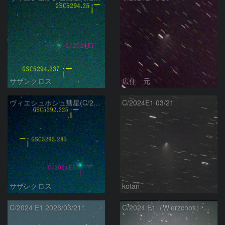
サザンクロス
広住 元
ヴィエシュホシュ彗星(C/2024E1) 3月‎1日Seestar50
C/2024E1 03/21
サザンクロス
kotan
C/2024 E1 2026/03/21
C/2024 E1（Wierzchos） 03/21