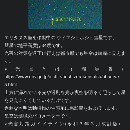
エリダヌス座を移動中の ヴィエシュホシュ彗星です。

彗星の地平高度は34度です。

光害の対策を適正に行えば都市部でも星空は綺麗に見えま
す。

※光害とは（環境省）
https://www.env.go.jp/air/life/hoshizorakansatsu/observe-
5.html

上方に漏れている光や過剰な光が夜空を明るく照らして星
を見えにくくしているだけです。

過剰な照明は動植物の生態系に悪影響をおよぼします。

星空は環境のバロメーターです。

※光害対策ガイドライン(令和３年３月改訂版)　