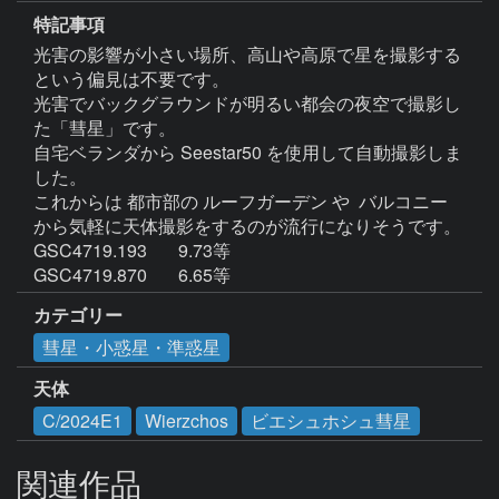
特記事項
光害の影響が小さい場所、高山や高原で星を撮影する
という偏見は不要です。

光害でバックグラウンドが明るい都会の夜空で撮影し
た「彗星」です。

自宅ベランダから Seestar50 を使用して自動撮影しま
した。

これからは 都市部の ルーフガーデン や  バルコニー 
から気軽に天体撮影をするのが流行になりそうです。

GSC4719.193       9.73等

カテゴリー
彗星・小惑星・準惑星
天体
C/2024E1
Wierzchos
ビエシュホシュ彗星
関連作品