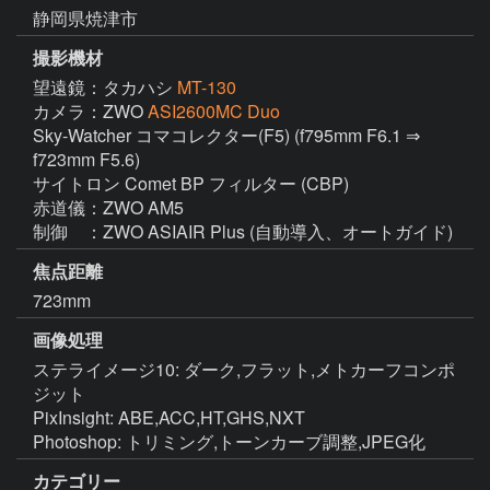
静岡県焼津市
撮影機材
望遠鏡：タカハシ
MT-130
カメラ：ZWO
ASI2600MC Duo
Sky-Watcher コマコレクター(F5) (f795mm F6.1 ⇒ 
f723mm F5.6)

サイトロン Comet BP フィルター (CBP)

赤道儀：ZWO AM5

制御　：ZWO ASIAIR Plus (自動導入、オートガイド)
焦点距離
723mm
画像処理
ステライメージ10: ダーク,フラット,メトカーフコンポ
ジット

PixInsight: ABE,ACC,HT,GHS,NXT

Photoshop: トリミング,トーンカーブ調整,JPEG化
カテゴリー