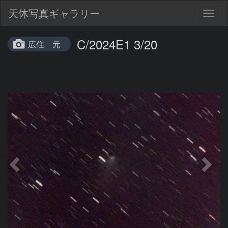
天体写真ギャラリー
Togg
navig
C/2024E1 3/20
広住 元