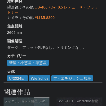
撮影機材
望遠鏡：その他
GS-400RC+F6.5 レデューサ・フラッ
トナー
カメラ：その他
FLI ML8300
焦点距離
2605mm
画像処理
ダーク、フラット処理なし。トリミングなし。
カテゴリー
彗星・小惑星・準惑星
天体
C/2024E1
Wierzchos
フィエチジョシュ彗星
関連作品
フィエチジョシュ彗星 (C/2024E1)：2026/04/02
C/2024 E1 wierzchos彗星（3/22）