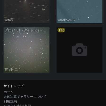
kotan
karako-m57
PR
C/2024 E1（Wierzchos） 03/21
東岡昭二
サイトマップ
ホーム
天体写真ギャラリーについて
利用規約
ログイン/新規登録