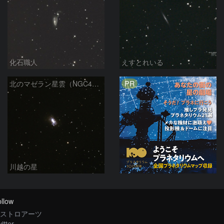
化石職人
えすとれいる
PR
北のマゼラン星雲（NGC4440)
川越の星
llow
ストロアーツ
itter