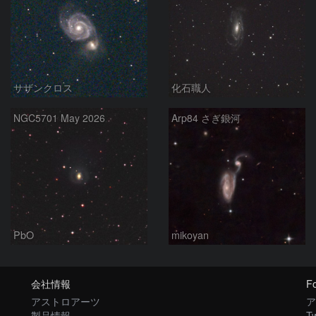
サザンクロス
化石職人
NGC5701 May 2026
Arp84 さぎ銀河
PbO
mikoyan
会社情報
Fo
アストロアーツ
ア
製品情報
Tw