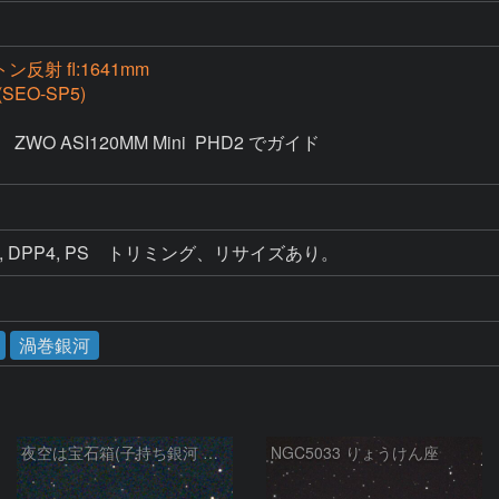
ン反射 fl:1641mm
(SEO-SP5)
ZWO ASI120MM Mini  PHD2 でガイド

oise AI, DPP4, PS　トリミング、リサイズあり。
渦巻銀河
夜空は宝石箱(子持ち銀河 M51) Seestar50
NGC5033 りょうけん座