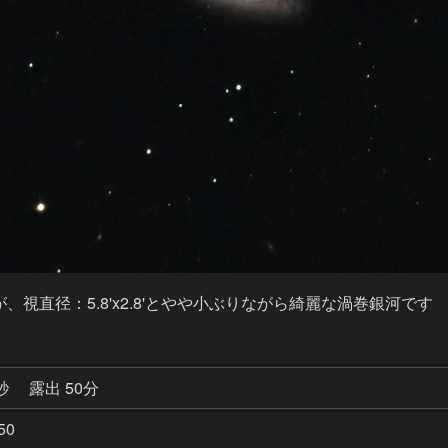
視直径：5.8'x2.8'とやや小ぶりながら綺麗な渦巻銀河です
1秒
露出 50分
50