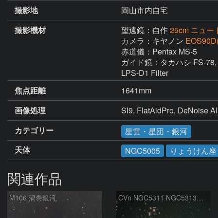
撮影地
岡山市内自宅
撮影機材
望遠鏡：自作
25cm ニュート
カメラ：キヤノン
EOS90D
赤道儀：Pentax MS-5

ガイド鏡：タカハシ FS-78,    
LPS-D1 Filter
焦点距離
1641mm
画像処理
SI9, FlatAidPro, DeN
カテゴリー
星雲・星団・銀河
天体
NGC5005
りょうけん座
関連作品
M106 渦巻銀河
CVn NGC5311 NGC5313付近