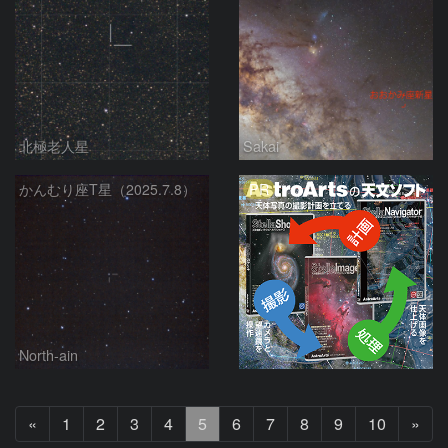
北極老人星
Sakai
PR
かんむり座T星（2025.7.8）
North-ain
前
次
«
1
2
3
4
5
6
7
8
9
10
»
へ
へ