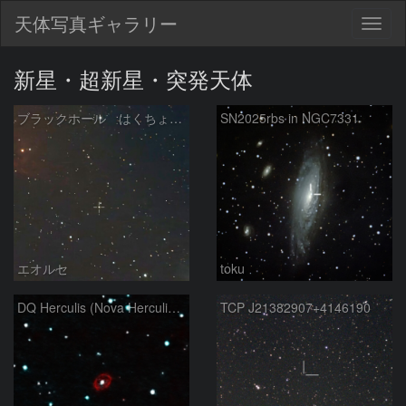
天体写真ギャラリー
Togg
navig
新星・超新星・突発天体
ブラックホール はくちょう座X-1 HD226868
SN2025rbs in NGC7331
エオルセ
toku
DQ Herculis (Nova Herculis 1934)
TCP J21382907+4146190