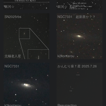
銀河☆
銀河☆
SN2025rbs
NGC7331 超新星か？？
北極老人星
k2kontarou
NGC7331
かんむり座Ｔ星 2025.7.26
k2kontarou
Resurrection