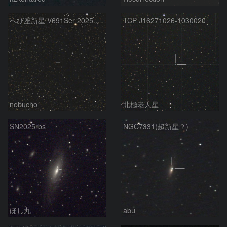
へび座新星 V691Ser 2025.07.25
TCP J16271026-1030020
nobucho
北極老人星
SN2025rbs
NGC7331(超新星？)
ほし丸
abu