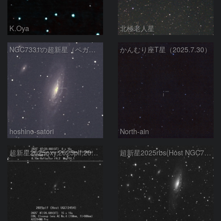
K.Oya
北極老人星
NGC7331の超新星（ペガスス座の銀河）
かんむり座T星（2025.7.30）
hoshino-satori
North-ain
超新星2025oxy,2025plf,2025qpk
超新星2025rbs(Host NGC7331)