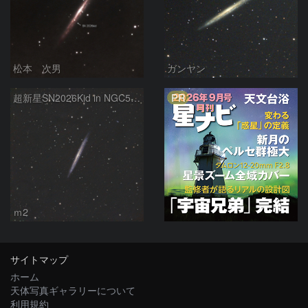
松本 次男
ガンヤン
PR
超新星SN2026Kid in NGC5907
ｍ2
サイトマップ
ホーム
天体写真ギャラリーについて
利用規約