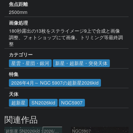
焦点距離
2500mm
画像処理
180秒露出の13枚をステライメージ9上で合成と画像
調整、フォトショップにて画像、トリミング等最終調
整
カテゴリー
星雲・星団・銀河
新星・超新星・突発天体
特集
2026年4月～ NGC 5907の超新星2026kid
天体
超新星
SN2026kid
NGC5907
関連作品
超新星 SN2026kid：2026/05/18
NGC5907