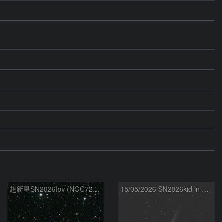
超新星SN2026fov (NGC7292) 5/17
15/05/2026 SN2026kid in NGC5907