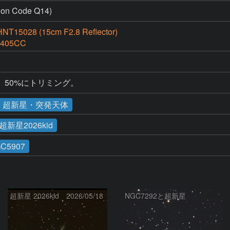
 Code Q14)
HNT15028 (15cm F2.8 Reflector)
V405CC
50%にトリミング。
・超新星・突発天体
超新星2026kid
C5907
超新星 2026kid 2026/05/18
NGC7292と超新星