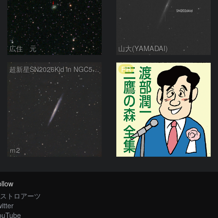
広住 元
山大(YAMADAI)
PR
超新星SN2026Kid in NGC5907
ｍ2
llow
ストロアーツ
itter
ouTube