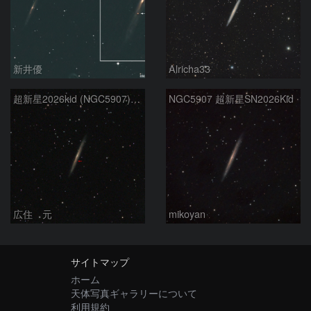
新井優
Alricha33
超新星2026kid (NGC5907) 5/17
NGC5907 超新星SN2026Kid
広住 元
mikoyan
サイトマップ
ホーム
天体写真ギャラリーについて
利用規約