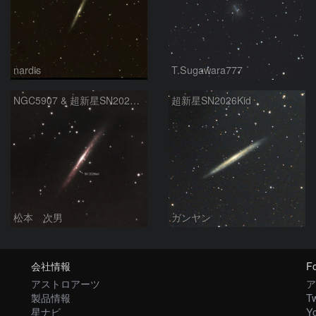
nardis
T.Sugawara777
NGC5907 & 超新星SN2026kid
超新星SN2026Kid
松本 次男
ガンヤン
会社情報
Fo
アストロアーツ
ア
製品情報
Tw
星ナビ
Y