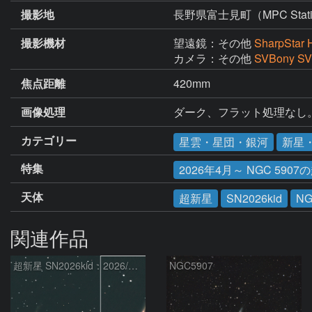
撮影地
長野県富士見町（MPC Station
撮影機材
望遠鏡：その他
SharpStar 
カメラ：その他
SVBony S
焦点距離
420mm
画像処理
ダーク、フラット処理なし。
カテゴリー
星雲・星団・銀河
新星
特集
2026年4月～ NGC 5907の
天体
超新星
SN2026kid
NG
関連作品
超新星 SN2026kid：2026/05/18
NGC5907