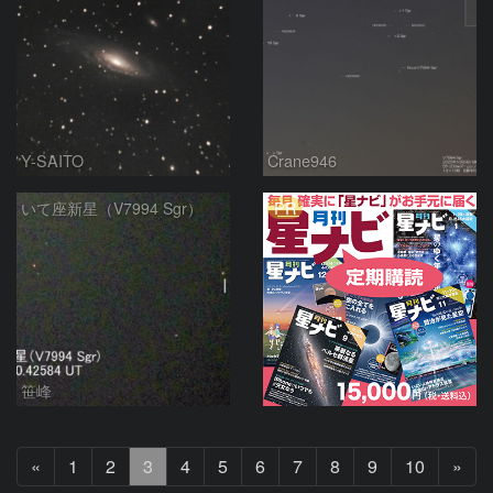
Y-SAITO
Crane946
PR
いて座新星（V7994 Sgr）
笹峰
前
次
«
1
2
3
4
5
6
7
8
9
10
»
へ
へ