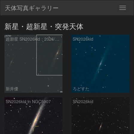
天体写真ギャラリー
Togg
navig
新星・超新星・突発天体
超新星 SN2026kid：2026/04/25
SN2026kid
新井優
ろどすた
SN2026kid in NGC5907
SN2026kid