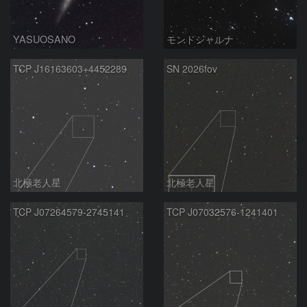
YASUOSANO
モンドシャルナ
TCP J16163603+4452289
SN 2026fov
北極老人星
北極老人星
TCP J07264579-2745141
TCP J07032576-1241401