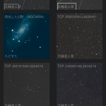
北極老人星
北極老人星
増光したLBV （NGC4559）
TCP J05505081+3622451
ろどすた
北極老人星
TCP J05191540-0204515
TCP J18085199-2616219
北極老人星
北極老人星