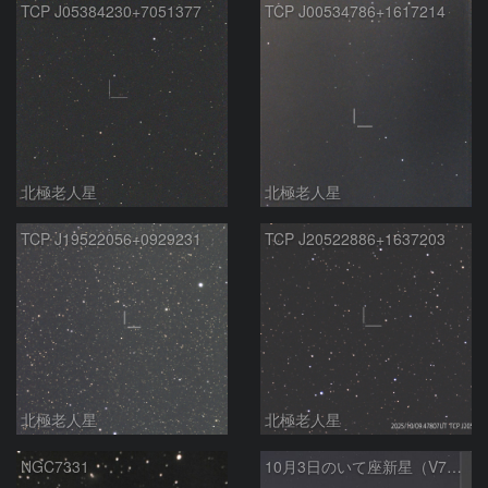
TCP J05384230+7051377
TCP J00534786+1617214
北極老人星
北極老人星
TCP J19522056+0929231
TCP J20522886+1637203
北極老人星
北極老人星
NGC7331
10月3日のいて座新星（V7994Sgr）