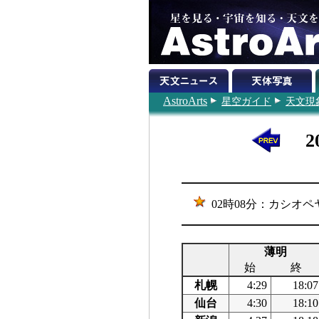
AstroArts
星空ガイド
天文現
2
02時08分：カシオペ
薄明
始
終
札幌
4:29
18:07
仙台
4:30
18:10