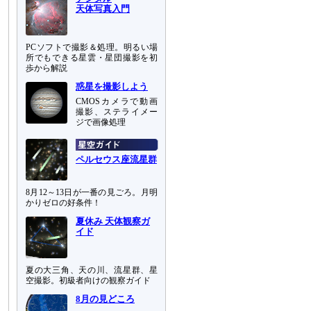
天体写真入門
PCソフトで撮影＆処理。明るい場
所でもできる星雲・星団撮影を初
歩から解説
惑星を撮影しよう
CMOSカメラで動画
撮影、ステライメー
ジで画像処理
ペルセウス座流星群
8月12～13日が一番の見ごろ。月明
かりゼロの好条件！
夏休み 天体観察ガ
イド
夏の大三角、天の川、流星群、星
空撮影。初級者向けの観察ガイド
8月の見どころ