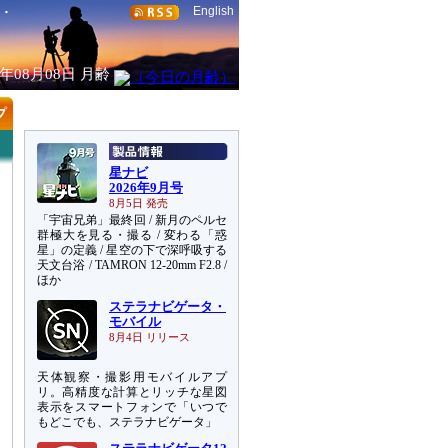
English
6年08月08日
月齢
星ナビ
2026年9月号
8月5日 発売
「宇宙兄弟」最終回 / 新月のペルセ
群極大を見る・撮る / 変わる「惑
星」の定義 / 星空の下で深呼吸する
天文台浴 / TAMRON 12-20mm F2.8 /
ほか
ステラナビゲータ・
モバイル
8月4日 リリース
天体観察・撮影用モバイルアプ
リ。高精度な計算とリッチな星図
表示をスマートフォンで「いつで
もどこでも、ステラナビゲータ」