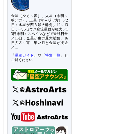
金星（夕方～宵）、火星（未明～
明け方）、土星（宵～明け方）／2
日：水星が西方最大離角／12～13
日：ペルセウス座流星群が極大／1
3日未明：スペインなどで皆既日食
／15日：金星が東方最大離角／16
日夕方～宵：細い月と金星が接近
／…
「
星空ガイド
」や「
特集一覧
」も
ご覧ください