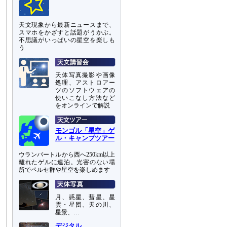
天文現象から最新ニュースまで、
スマホをかざすと話題がうかぶ。
不思議がいっぱいの星空を楽しも
う
天体写真撮影や画像
処理、アストロアー
ツのソフトウェアの
使いこなし方法など
をオンラインで解説
モンゴル「星空」ゲ
ル・キャンプツアー
ウランバートルから西へ250km以上
離れたゲルに連泊。光害のない場
所でペルセ群や星空を楽しめます
月、惑星、彗星、星
雲・星団、天の川、
星景、…
デジタル