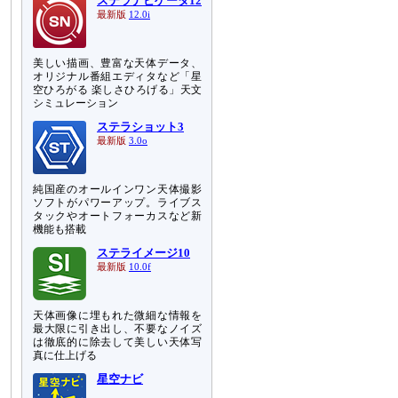
ステラナビゲータ12
最新版
12.0i
美しい描画、豊富な天体データ、
オリジナル番組エディタなど「星
空ひろがる 楽しさひろげる」天文
シミュレーション
ステラショット3
最新版
3.0o
純国産のオールインワン天体撮影
ソフトがパワーアップ。ライブス
タックやオートフォーカスなど新
機能も搭載
ステライメージ10
最新版
10.0f
天体画像に埋もれた微細な情報を
最大限に引き出し、不要なノイズ
は徹底的に除去して美しい天体写
真に仕上げる
星空ナビ