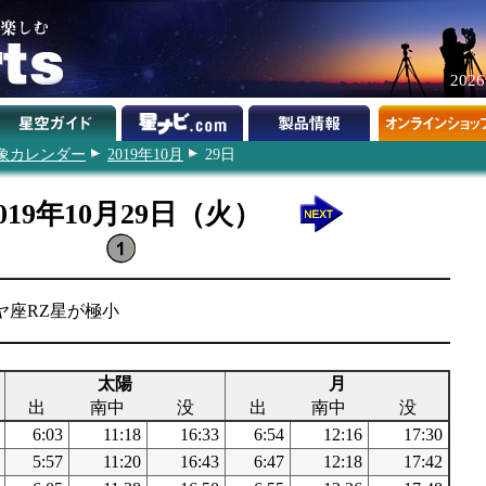
202
象カレンダー
2019年10月
29日
019年10月29日（火）
ヤ座RZ星が極小
太陽
月
出
南中
没
出
南中
没
6:03
11:18
16:33
6:54
12:16
17:30
5:57
11:20
16:43
6:47
12:18
17:42