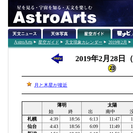
AstroArts
星空ガイド
天文現象カレンダー
2019年2月
2019年2月28日
月と木星が接近
薄明
太陽
始
終
出
南中
札幌
4:39
18:56
6:13
11:47
1
仙台
4:43
18:56
6:09
11:49
1