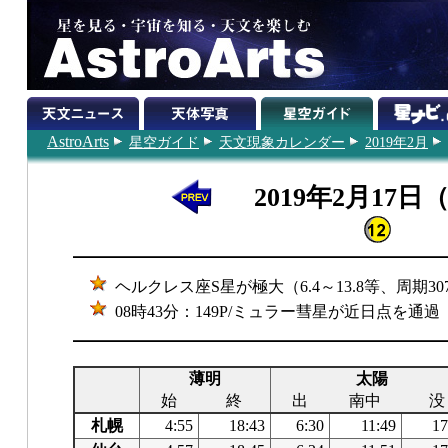
AstroArts
星空ガイド
天文現象カレンダー
2019年2月
2019年2月17日
ヘルクレス座S星が極大（6.4～13.8等、周期30
08時43分：149P/ミュラー彗星が近日点を通過
薄明
太陽
始
終
出
南中
没
札幌
4:55
18:43
6:30
11:49
17