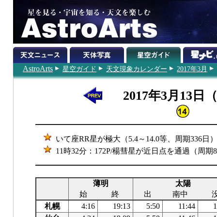
AstroArts
星空ガイド
天文現象カレンダー
2017年3月
2017年3月13日
いて座RR星が極大（5.4～14.0等、周期336日
11時32分：172P/楊彗星が近日点を通過（周期8
薄明
太陽
始
終
出
南中
札幌
4:16
19:13
5:50
11:44
1