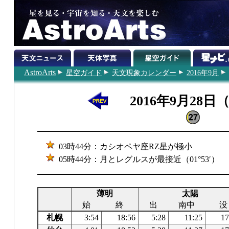
AstroArts
星空ガイド
天文現象カレンダー
2016年9月
2016年9月28日
03時44分：カシオペヤ座RZ星が極小
05時44分：月とレグルスが最接近（01°53′）
薄明
太陽
始
終
出
南中
没
札幌
3:54
18:56
5:28
11:25
17