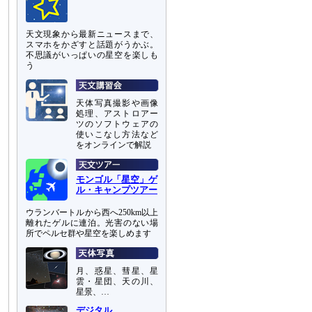
天文現象から最新ニュースまで、
スマホをかざすと話題がうかぶ。
不思議がいっぱいの星空を楽しも
う
天体写真撮影や画像
処理、アストロアー
ツのソフトウェアの
使いこなし方法など
をオンラインで解説
モンゴル「星空」ゲ
ル・キャンプツアー
ウランバートルから西へ250km以上
離れたゲルに連泊。光害のない場
所でペルセ群や星空を楽しめます
月、惑星、彗星、星
雲・星団、天の川、
星景、…
デジタル