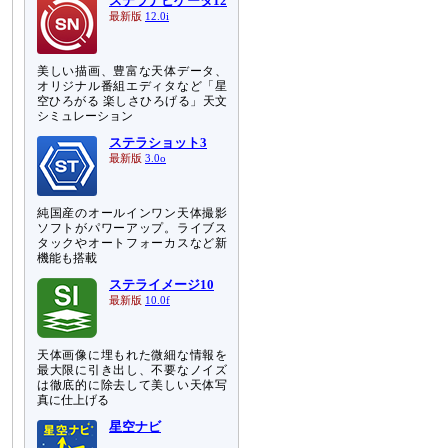
ステラナビゲータ12
最新版
12.0i
美しい描画、豊富な天体データ、
オリジナル番組エディタなど「星
空ひろがる 楽しさひろげる」天文
シミュレーション
ステラショット3
最新版
3.0o
純国産のオールインワン天体撮影
ソフトがパワーアップ。ライブス
タックやオートフォーカスなど新
機能も搭載
ステライメージ10
最新版
10.0f
天体画像に埋もれた微細な情報を
最大限に引き出し、不要なノイズ
は徹底的に除去して美しい天体写
真に仕上げる
星空ナビ