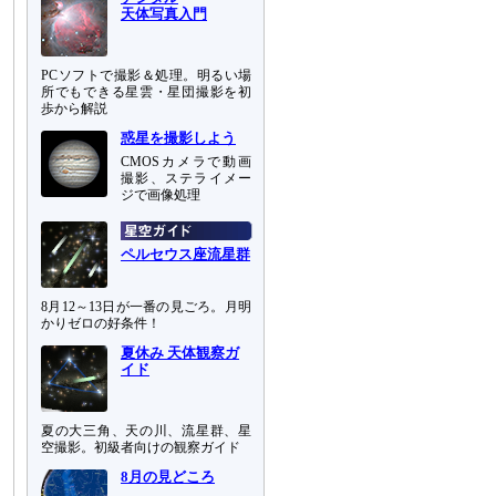
天体写真入門
PCソフトで撮影＆処理。明るい場
所でもできる星雲・星団撮影を初
歩から解説
惑星を撮影しよう
CMOSカメラで動画
撮影、ステライメー
ジで画像処理
ペルセウス座流星群
8月12～13日が一番の見ごろ。月明
かりゼロの好条件！
夏休み 天体観察ガ
イド
夏の大三角、天の川、流星群、星
空撮影。初級者向けの観察ガイド
8月の見どころ