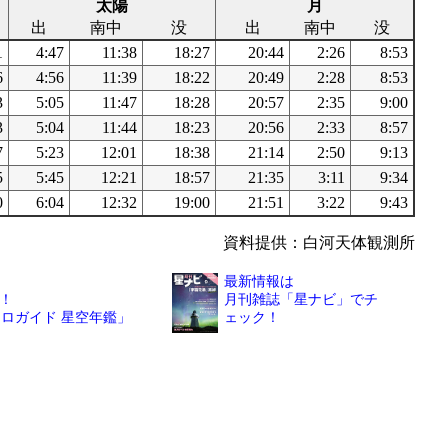
太陽
月
出
南中
没
出
南中
没
1
4:47
11:38
18:27
20:44
2:26
8:53
6
4:56
11:39
18:22
20:49
2:28
8:53
3
5:05
11:47
18:28
20:57
2:35
9:00
3
5:04
11:44
18:23
20:56
2:33
8:57
7
5:23
12:01
18:38
21:14
2:50
9:13
5
5:45
12:21
18:57
21:35
3:11
9:34
0
6:04
12:32
19:00
21:51
3:22
9:43
資料提供：白河天体観測所
最新情報は
！
月刊雑誌「星ナビ」でチ
トロガイド 星空年鑑」
ェック！