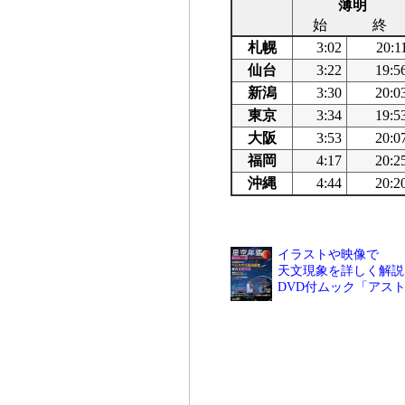
薄明
始
終
札幌
3:02
20:1
仙台
3:22
19:5
新潟
3:30
20:0
東京
3:34
19:5
大阪
3:53
20:0
福岡
4:17
20:2
沖縄
4:44
20:2
イラストや映像で
天文現象を詳しく解説
DVD付ムック「アス