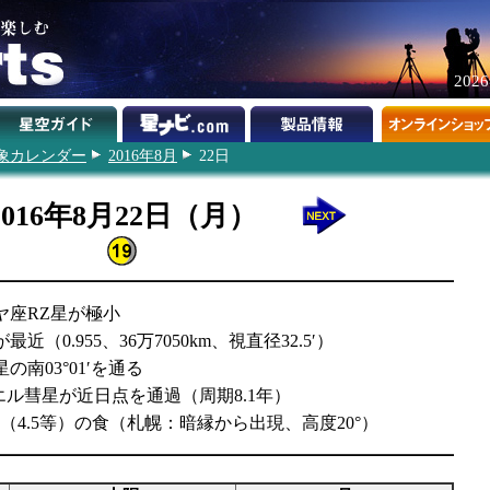
202
象カレンダー
2016年8月
22日
2016年8月22日（月）
ヤ座RZ星が極小
近（0.955、36万7050km、視直径32.5′）
の南03°01′を通る
ダニエル彗星が近日点を通過（周期8.1年）
星（4.5等）の食（札幌：暗縁から出現、高度20°）