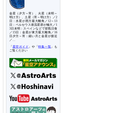
金星（夕方～宵）、火星（未明～
明け方）、土星（宵～明け方）／2
日：水星が西方最大離角／12～13
日：ペルセウス座流星群が極大／1
3日未明：スペインなどで皆既日食
／15日：金星が東方最大離角／16
日夕方～宵：細い月と金星が接近
／…
「
星空ガイド
」や「
特集一覧
」も
ご覧ください