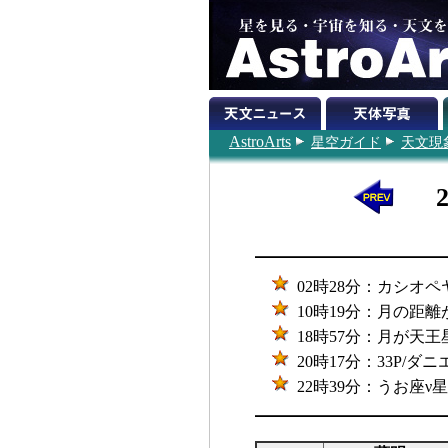
AstroArts
星空ガイド
天文現
02時28分：カシオペ
10時19分：月の距離が最
18時57分：月が天王星
20時17分：33P/
22時39分：うお座ν