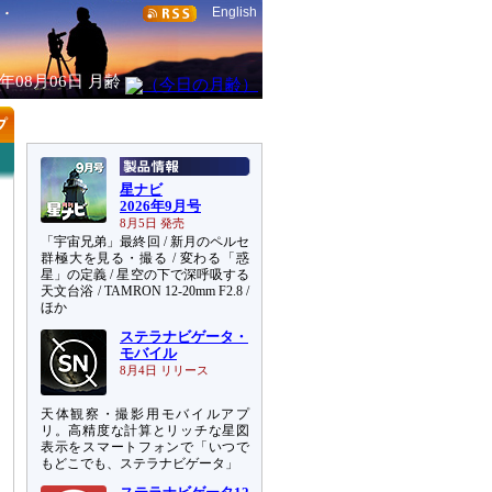
English
6年08月06日
月齢
星ナビ
2026年9月号
8月5日 発売
「宇宙兄弟」最終回 / 新月のペルセ
群極大を見る・撮る / 変わる「惑
星」の定義 / 星空の下で深呼吸する
天文台浴 / TAMRON 12-20mm F2.8 /
ほか
ステラナビゲータ・
モバイル
8月4日 リリース
天体観察・撮影用モバイルアプ
リ。高精度な計算とリッチな星図
表示をスマートフォンで「いつで
もどこでも、ステラナビゲータ」