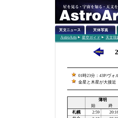
AstroArts
星空ガイド
天文現
01時23分：43P/
金星と木星が大接近
薄明
始
終
札幌
2:59
20:1