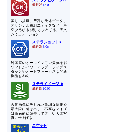
ステラナビゲータ12
最新版
12.0i
美しい描画、豊富な天体データ、
オリジナル番組エディタなど「星
空ひろがる 楽しさひろげる」天文
シミュレーション
ステラショット3
最新版
3.0o
純国産のオールインワン天体撮影
ソフトがパワーアップ。ライブス
タックやオートフォーカスなど新
機能も搭載
ステライメージ10
最新版
10.0f
天体画像に埋もれた微細な情報を
最大限に引き出し、不要なノイズ
は徹底的に除去して美しい天体写
真に仕上げる
星空ナビ