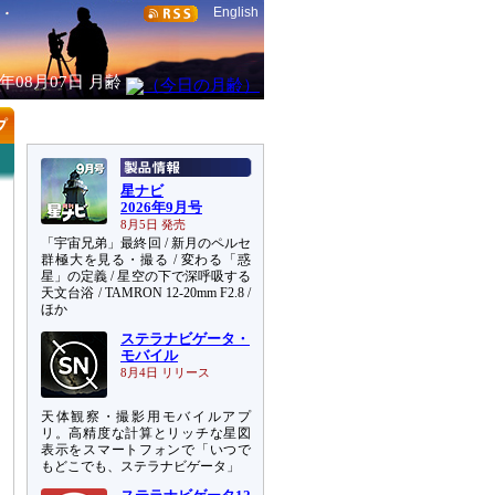
English
6年08月07日
月齢
星ナビ
2026年9月号
8月5日 発売
「宇宙兄弟」最終回 / 新月のペルセ
群極大を見る・撮る / 変わる「惑
星」の定義 / 星空の下で深呼吸する
天文台浴 / TAMRON 12-20mm F2.8 /
ほか
ステラナビゲータ・
モバイル
8月4日 リリース
天体観察・撮影用モバイルアプ
リ。高精度な計算とリッチな星図
表示をスマートフォンで「いつで
もどこでも、ステラナビゲータ」