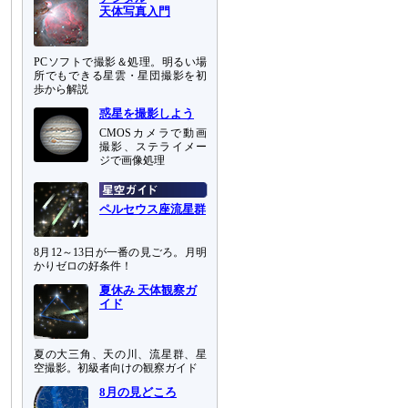
天体写真入門
PCソフトで撮影＆処理。明るい場
所でもできる星雲・星団撮影を初
歩から解説
惑星を撮影しよう
CMOSカメラで動画
撮影、ステライメー
ジで画像処理
ペルセウス座流星群
8月12～13日が一番の見ごろ。月明
かりゼロの好条件！
夏休み 天体観察ガ
イド
夏の大三角、天の川、流星群、星
空撮影。初級者向けの観察ガイド
8月の見どころ