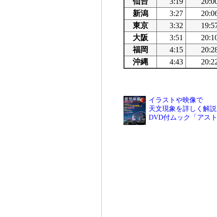
仙台
3:19
20:0
新潟
3:27
20:0
東京
3:32
19:5
大阪
3:51
20:1
福岡
4:15
20:2
沖縄
4:43
20:2
イラストや映像で
天文現象を詳しく解説
DVD付ムック「アス