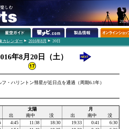
202
象カレンダー
2016年8月
20日
2016年8月20日（土）
ヴォルフ・ハリントン彗星が近日点を通過（周期6.1年）
太陽
月
出
南中
没
出
南中
没
6
4:45
11:38
18:30
19:33
0:41
6:30