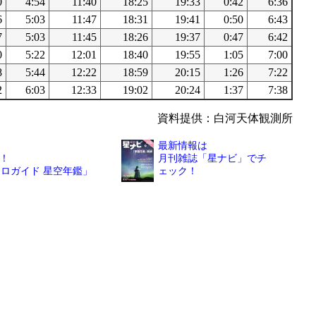
0
4:54
11:40
18:25
19:33
0:42
6:36
6
5:03
11:47
18:31
19:41
0:50
6:43
7
5:03
11:45
18:26
19:37
0:47
6:42
0
5:22
12:01
18:40
19:55
1:05
7:00
8
5:44
12:22
18:59
20:15
1:26
7:22
2
6:03
12:33
19:02
20:24
1:37
7:38
資料提供：白河天体観測所
最新情報は
！
月刊雑誌「星ナビ」でチ
トロガイド 星空年鑑」
ェック！