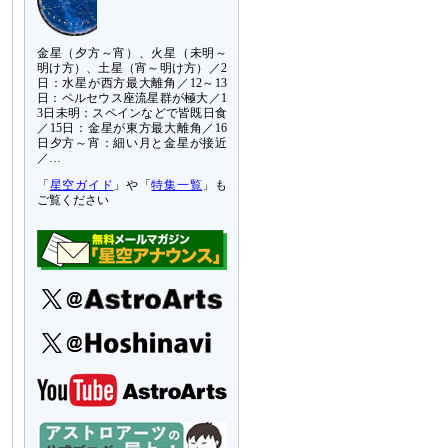
金星（夕方～宵）、火星（未明～
明け方）、土星（宵～明け方）／2
日：水星が西方最大離角／12～13
日：ペルセウス座流星群が極大／1
3日未明：スペインなどで皆既日食
／15日：金星が東方最大離角／16
日夕方～宵：細い月と金星が接近
／…
「
星空ガイド
」や「
特集一覧
」も
ご覧ください