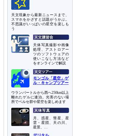
天文現象から最新ニュースまで、
スマホをかざすと話題がうかぶ。
不思議がいっぱいの星空を楽しも
う
天体写真撮影や画像
処理、アストロアー
ツのソフトウェアの
使いこなし方法など
をオンラインで解説
モンゴル「星空」ゲ
ル・キャンプツアー
ウランバートルから西へ250km以上
離れたゲルに連泊。光害のない場
所でペルセ群や星空を楽しめます
月、惑星、彗星、星
雲・星団、天の川、
星景、…
デジタル