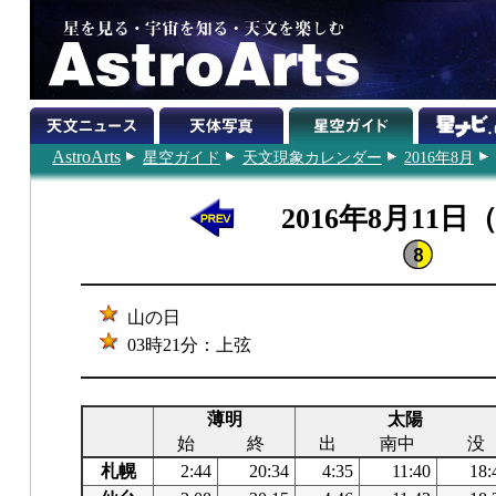
AstroArts
星空ガイド
天文現象カレンダー
2016年8月
2016年8月11日
山の日
03時21分：上弦
薄明
太陽
始
終
出
南中
没
札幌
2:44
20:34
4:35
11:40
18: