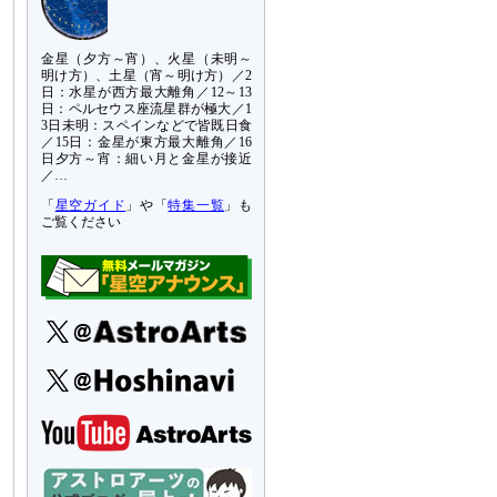
金星（夕方～宵）、火星（未明～
明け方）、土星（宵～明け方）／2
日：水星が西方最大離角／12～13
日：ペルセウス座流星群が極大／1
3日未明：スペインなどで皆既日食
／15日：金星が東方最大離角／16
日夕方～宵：細い月と金星が接近
／…
「
星空ガイド
」や「
特集一覧
」も
ご覧ください