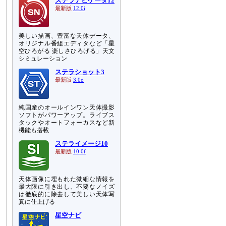
ステラナビゲータ12
最新版
12.0i
美しい描画、豊富な天体データ、
オリジナル番組エディタなど「星
空ひろがる 楽しさひろげる」天文
シミュレーション
ステラショット3
最新版
3.0o
純国産のオールインワン天体撮影
ソフトがパワーアップ。ライブス
タックやオートフォーカスなど新
機能も搭載
ステライメージ10
最新版
10.0f
天体画像に埋もれた微細な情報を
最大限に引き出し、不要なノイズ
は徹底的に除去して美しい天体写
真に仕上げる
星空ナビ