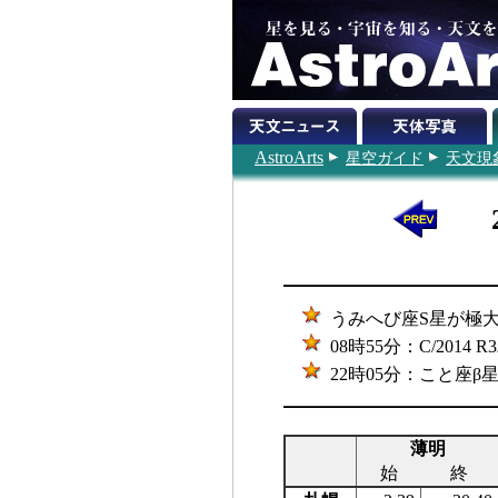
AstroArts
星空ガイド
天文現
うみへび座S星が極大（
08時55分：C/201
22時05分：こと座
薄明
始
終