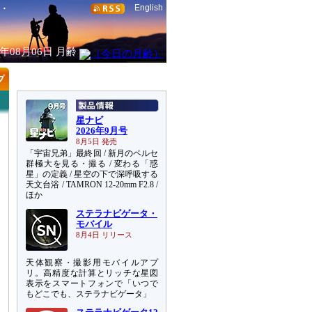
English
6年08月06日
月齢
星ナビ
2026年9月号
8月5日 発売
「宇宙兄弟」最終回 / 新月のペルセ
群極大を見る・撮る / 変わる「惑
星」の定義 / 星空の下で深呼吸する
天文台浴 / TAMRON 12-20mm F2.8 /
ほか
ステラナビゲータ・
モバイル
8月4日 リリース
天体観察・撮影用モバイルアプ
リ。高精度な計算とリッチな星図
表示をスマートフォンで「いつで
もどこでも、ステラナビゲータ」