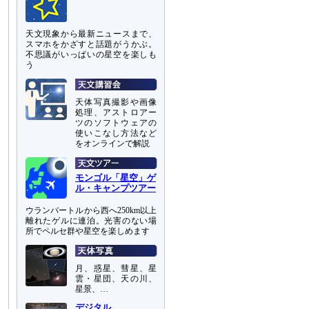
天文現象から最新ニュースまで、
スマホをかざすと話題がうかぶ。
不思議がいっぱいの星空を楽しも
う
天体写真撮影や画像
処理、アストロアー
ツのソフトウェアの
使いこなし方法など
をオンラインで解説
モンゴル「星空」ゲ
ル・キャンプツアー
ウランバートルから西へ250km以上
離れたゲルに連泊。光害のない場
所でペルセ群や星空を楽しめます
月、惑星、彗星、星
雲・星団、天の川、
星景、…
デジタル