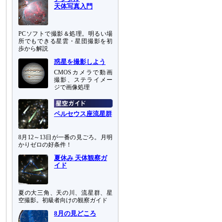
天体写真入門
PCソフトで撮影＆処理。明るい場
所でもできる星雲・星団撮影を初
歩から解説
惑星を撮影しよう
CMOSカメラで動画
撮影、ステライメー
ジで画像処理
ペルセウス座流星群
8月12～13日が一番の見ごろ。月明
かりゼロの好条件！
夏休み 天体観察ガ
イド
夏の大三角、天の川、流星群、星
空撮影。初級者向けの観察ガイド
8月の見どころ