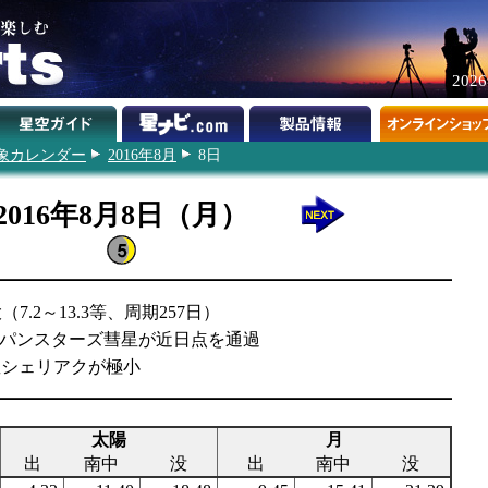
202
象カレンダー
2016年8月
8日
2016年8月8日（月）
7.2～13.3等、周期257日）
4 R3パンスターズ彗星が近日点を通過
β星シェリアクが極小
太陽
月
出
南中
没
出
南中
没