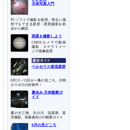
天体写真入門
PCソフトで撮影＆処理。明るい場
所でもできる星雲・星団撮影を初
歩から解説
惑星を撮影しよう
CMOSカメラで動画
撮影、ステライメー
ジで画像処理
ペルセウス座流星群
8月12～13日が一番の見ごろ。月明
かりゼロの好条件！
夏休み 天体観察ガ
イド
夏の大三角、天の川、流星群、星
空撮影。初級者向けの観察ガイド
8月の見どころ