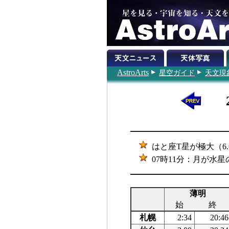
AstroArts
星空ガイド
天文現
はと座T星が極大（6.6
07時11分：月が水星の
薄明
始
終
札幌
2:34
20:46