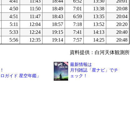
4:41
11:43
18:44
6:52
13:30
20:01
4:50
11:50
18:49
7:01
13:38
20:08
4:51
11:47
18:43
6:59
13:35
20:04
5:11
12:04
18:57
7:18
13:52
20:20
5:33
12:24
19:15
7:41
14:13
20:40
5:56
12:35
19:14
7:57
14:25
20:48
資料提供：白河天体観測所
最新情報は
！
月刊雑誌「星ナビ」でチ
トロガイド 星空年鑑」
ェック！