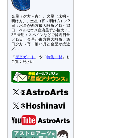
金星（夕方～宵）、火星（未明～
明け方）、土星（宵～明け方）／2
日：水星が西方最大離角／12～13
日：ペルセウス座流星群が極大／1
3日未明：スペインなどで皆既日食
／15日：金星が東方最大離角／16
日夕方～宵：細い月と金星が接近
／…
「
星空ガイド
」や「
特集一覧
」も
ご覧ください