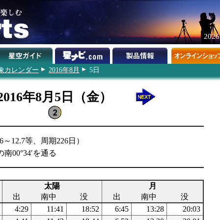
202
象カレンダー
2016年8月
5日
2016年8月5日（金）
～12.7等、周期226日）
南00°34′を通る
太陽
月
出
南中
没
出
南中
没
4:29
11:41
18:52
6:45
13:28
20:03