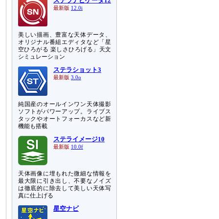
ステラナビゲータ12
最新版
12.0i
美しい描画、豊富な天体データ、
オリジナル番組エディタなど「星
空ひろがる 楽しさひろげる」天文
シミュレーション
ステラショット3
最新版
3.0o
純国産のオールインワン天体撮影
ソフトがパワーアップ。ライブス
タックやオートフォーカスなど新
機能も搭載
ステライメージ10
最新版
10.0f
天体画像に埋もれた微細な情報を
最大限に引き出し、不要なノイズ
は徹底的に除去して美しい天体写
真に仕上げる
星空ナビ