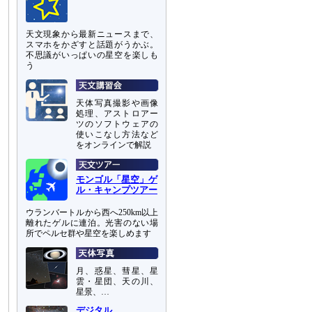
天文現象から最新ニュースまで、
スマホをかざすと話題がうかぶ。
不思議がいっぱいの星空を楽しも
う
天体写真撮影や画像
処理、アストロアー
ツのソフトウェアの
使いこなし方法など
をオンラインで解説
モンゴル「星空」ゲ
ル・キャンプツアー
ウランバートルから西へ250km以上
離れたゲルに連泊。光害のない場
所でペルセ群や星空を楽しめます
月、惑星、彗星、星
雲・星団、天の川、
星景、…
デジタル