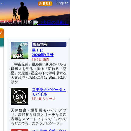
English
6年08月09日
月齢
星ナビ
2026年9月号
8月5日 発売
「宇宙兄弟」最終回 / 新月のペルセ
群極大を見る・撮る / 変わる「惑
星」の定義 / 星空の下で深呼吸する
天文台浴 / TAMRON 12-20mm F2.8 /
ほか
ステラナビゲータ・
モバイル
8月4日 リリース
天体観察・撮影用モバイルアプ
リ。高精度な計算とリッチな星図
表示をスマートフォンで「いつで
もどこでも、ステラナビゲータ」