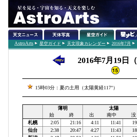
AstroArts
星空ガイド
天文現象カレンダー
2016年7月
2016年7月19日
15時03分：夏の土用（太陽黄経117°）
薄明
太陽
始
終
出
南中
没
札幌
2:05
21:16
4:11
11:41
19
仙台
2:38
20:47
4:27
11:43
18