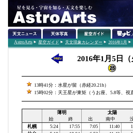
AstroArts
星空ガイド
天文現象カレンダー
2016年1月
2016年1月5日
13時41分：水星が留（赤経20.21h）
15時02分：天王星が東矩（うお座、5.8等、視直径
薄明
太陽
始
終
出
南中
札幌
5:24
17:55
7:05
11:40
1