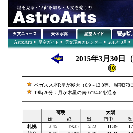
AstroArts
星空ガイド
天文現象カレンダー
2015年3月
2015年3月30日
ペガスス座R星が極大（6.9～13.8等、周期378
19時26分：月が木星の南05°34.6′を通る
薄明
太陽
始
終
出
南中
没
札幌
3:45
19:35
5:22
11:39
17