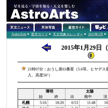
AstroArts
星空ガイド
天文現象カレンダー
2015年1月
2015年1月29日
21時07分：おうし座63番星（5.6等、ヒヤ
入、高度56°）
薄明
太陽
始
終
出
南中
没
札幌
5:16
18:20
6:53
11:48
16