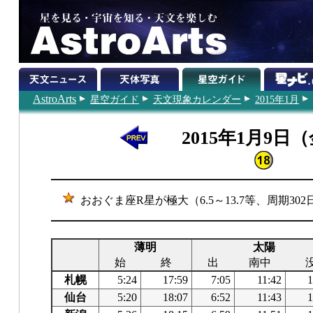
AstroArts
星空ガイド
天文現象カレンダー
2015年1月
2015年1月9日
おおぐま座R星が極大（6.5～13.7等、周期302
薄明
太陽
始
終
出
南中
札幌
5:24
17:59
7:05
11:42
1
仙台
5:20
18:07
6:52
11:43
1