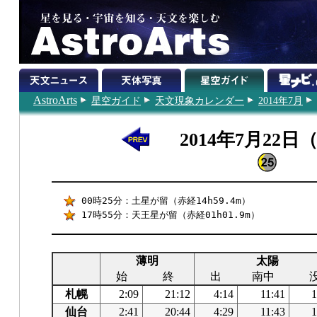
AstroArts
星空ガイド
天文現象カレンダー
2014年7月
2014年7月22日
00時25分：土星が留（赤経14h59.4m）
17時55分：天王星が留（赤経01h01.9m）
薄明
太陽
始
終
出
南中
札幌
2:09
21:12
4:14
11:41
1
仙台
2:41
20:44
4:29
11:43
1