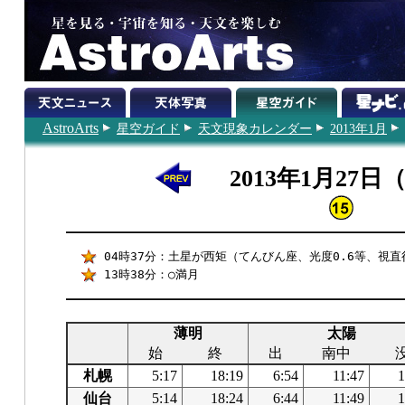
AstroArts
星空ガイド
天文現象カレンダー
2013年1月
2013年1月27日
04時37分：土星が西矩（てんびん座、光度0.6等、視直径
13時38分：○満月
薄明
太陽
始
終
出
南中
札幌
5:17
18:19
6:54
11:47
1
仙台
5:14
18:24
6:44
11:49
1