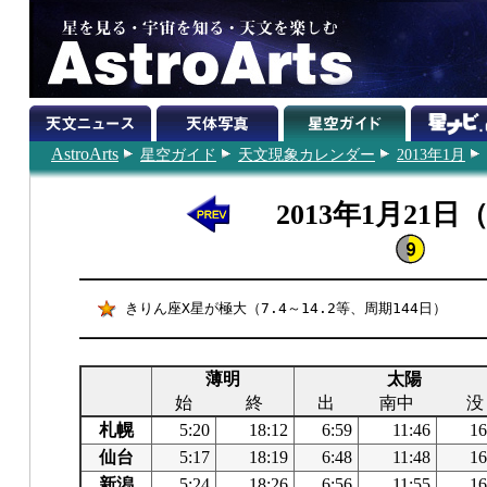
AstroArts
星空ガイド
天文現象カレンダー
2013年1月
2013年1月21日
きりん座X星が極大（7.4～14.2等、周期144日）
薄明
太陽
始
終
出
南中
没
札幌
5:20
18:12
6:59
11:46
16
仙台
5:17
18:19
6:48
11:48
16
新潟
5:24
18:26
6:56
11:55
16