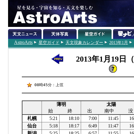
AstroArts
星空ガイド
天文現象カレンダー
2013年1月
2013年1月19日
08時45分：上弦
薄明
太陽
始
終
出
南中
没
札幌
5:21
18:10
7:00
11:45
16
仙台
5:18
18:17
6:49
11:47
16
新潟
5:25
18:25
6:57
11:55
16