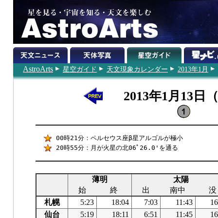
AstroArts
星空ガイド
天文現象カレンダー
2013年1月
2013年1月13日
00時21分：ペルセウス座β星アルゴルが極小
20時55分：月が火星の北06ﾟ26.0'を通る
薄明
太陽
始
終
出
南中
没
札幌
5:23
18:04
7:03
11:43
16
仙台
5:19
18:11
6:51
11:45
16