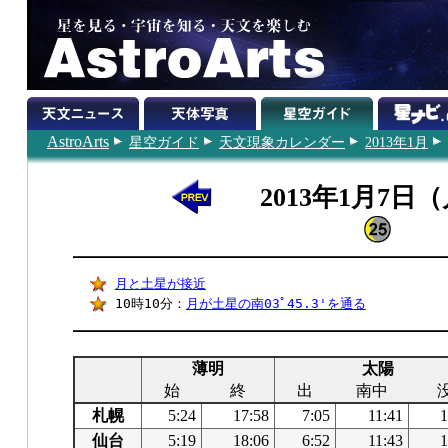
AstroArts
星空ガイド
天文現象カレンダー
2013年1月
2013年1月7日
月と土星が接近
10時10分：
月が土星の南03ﾟ45.3'を通る
薄明
太陽
始
終
出
南中
札幌
5:24
17:58
7:05
11:41
1
仙台
5:19
18:06
6:52
11:43
1