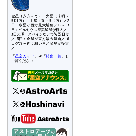
金星（夕方～宵）、火星（未明～
明け方）、土星（宵～明け方）／2
日：水星が西方最大離角／12～13
日：ペルセウス座流星群が極大／1
3日未明：スペインなどで皆既日食
／15日：金星が東方最大離角／16
日夕方～宵：細い月と金星が接近
／…
「
星空ガイド
」や「
特集一覧
」も
ご覧ください