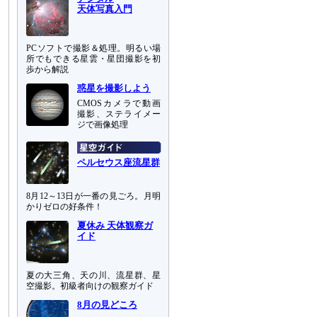
天体写真入門
PCソフトで撮影＆処理。明るい場
所でもできる星雲・星団撮影を初
歩から解説
惑星を撮影しよう
CMOSカメラで動画
撮影、ステライメー
ジで画像処理
ペルセウス座流星群
8月12～13日が一番の見ごろ。月明
かりゼロの好条件！
夏休み 天体観察ガ
イド
夏の大三角、天の川、流星群、星
空撮影。初級者向けの観察ガイド
8月の見どころ