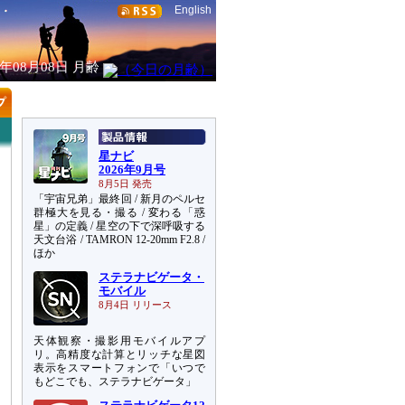
English
6年08月08日
月齢
星ナビ
2026年9月号
8月5日 発売
「宇宙兄弟」最終回 / 新月のペルセ
群極大を見る・撮る / 変わる「惑
星」の定義 / 星空の下で深呼吸する
天文台浴 / TAMRON 12-20mm F2.8 /
ほか
ステラナビゲータ・
モバイル
8月4日 リリース
天体観察・撮影用モバイルアプ
リ。高精度な計算とリッチな星図
表示をスマートフォンで「いつで
もどこでも、ステラナビゲータ」