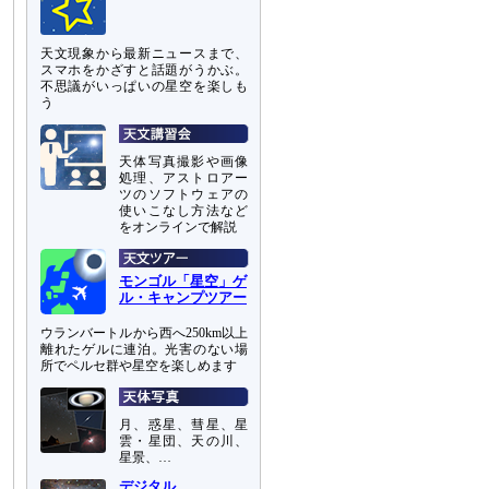
天文現象から最新ニュースまで、
スマホをかざすと話題がうかぶ。
不思議がいっぱいの星空を楽しも
う
天体写真撮影や画像
処理、アストロアー
ツのソフトウェアの
使いこなし方法など
をオンラインで解説
モンゴル「星空」ゲ
ル・キャンプツアー
ウランバートルから西へ250km以上
離れたゲルに連泊。光害のない場
所でペルセ群や星空を楽しめます
月、惑星、彗星、星
雲・星団、天の川、
星景、…
デジタル