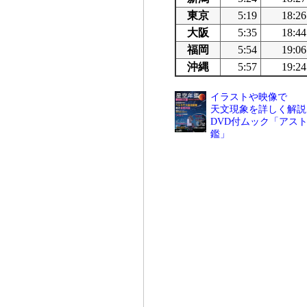
東京
5:19
18:26
大阪
5:35
18:44
福岡
5:54
19:06
沖縄
5:57
19:24
イラストや映像で
天文現象を詳しく解説
DVD付ムック「アスト
鑑」