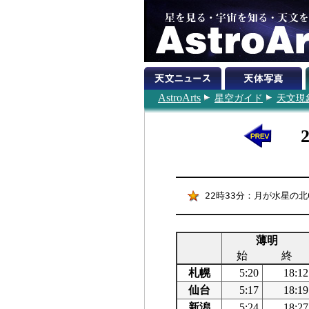
AstroArts
星空ガイド
天文現
22時33分：月が水星の北0
薄明
始
終
札幌
5:20
18:12
仙台
5:17
18:19
新潟
5:24
18:27