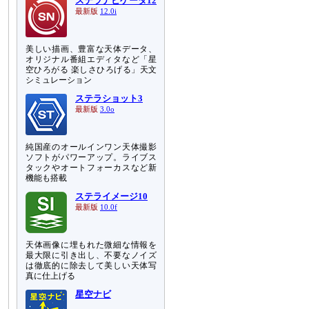
ステラナビゲータ12
最新版
12.0i
美しい描画、豊富な天体データ、
オリジナル番組エディタなど「星
空ひろがる 楽しさひろげる」天文
シミュレーション
ステラショット3
最新版
3.0o
純国産のオールインワン天体撮影
ソフトがパワーアップ。ライブス
タックやオートフォーカスなど新
機能も搭載
ステライメージ10
最新版
10.0f
天体画像に埋もれた微細な情報を
最大限に引き出し、不要なノイズ
は徹底的に除去して美しい天体写
真に仕上げる
星空ナビ