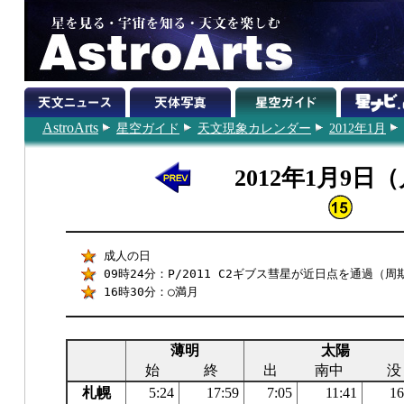
AstroArts
星空ガイド
天文現象カレンダー
2012年1月
2012年1月9日
成人の日
09時24分：P/2011 C2ギブス彗星が近日点を通過（周期
16時30分：○満月
薄明
太陽
始
終
出
南中
没
札幌
5:24
17:59
7:05
11:41
16