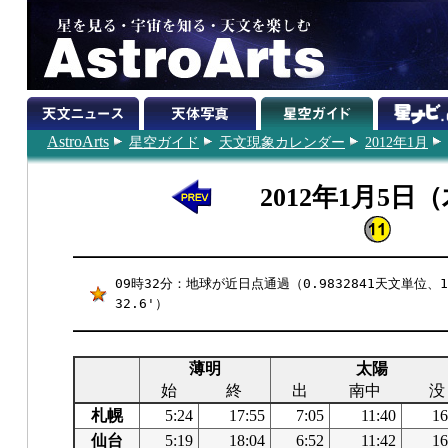
AstroArts
星空ガイド
天文現象カレンダー
2012年1月
2012年1月5日
09時32分：地球が近日点通過（0.9832841天文単位、1
32.6'）
薄明
太陽
始
終
出
南中
没
札幌
5:24
17:55
7:05
11:40
16
仙台
5:19
18:04
6:52
11:42
16