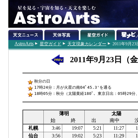
AstroArts
星空ガイド
天文現象カレンダー
2011年9月23
2011年9月23日（
秋分の日
17時24分：月が火星の南04ﾟ45.3'を通る
18時05分：秋分（太陽黄経180ﾟ、東京日出：05時29分
薄明
太陽
始
終
出
南中
札幌
3:46
19:07
5:21
11:27
1
仙台
3:56
19:02
5:23
11:29
1