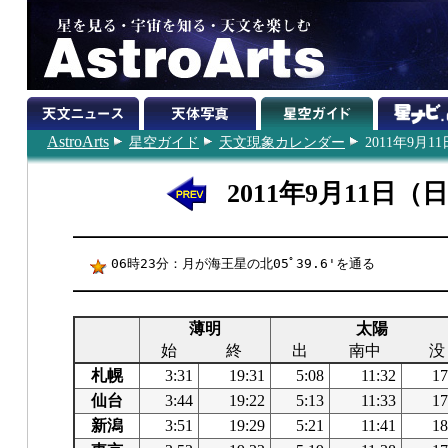
AstroArts
星空ガイド
天文現象カレンダー
2011年9月11
2011年9月11日（
06時23分：月が海王星の北05ﾟ39.6'を通る
薄明
太陽
始
終
出
南中
没
札幌
3:31
19:31
5:08
11:32
17
仙台
3:44
19:22
5:13
11:33
17
新潟
3:51
19:29
5:21
11:41
18