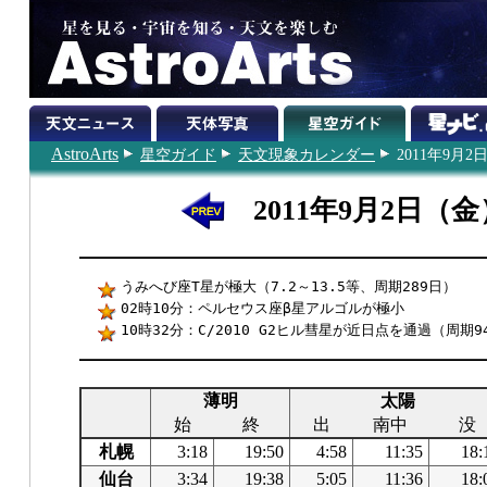
AstroArts
星空ガイド
天文現象カレンダー
2011年9月2
2011年9月2日（金
うみへび座T星が極大（7.2～13.5等、周期289日）
02時10分：ペルセウス座β星アルゴルが極小
10時32分：C/2010 G2ヒル彗星が近日点を通過（周期9
薄明
太陽
始
終
出
南中
没
札幌
3:18
19:50
4:58
11:35
18:
仙台
3:34
19:38
5:05
11:36
18: