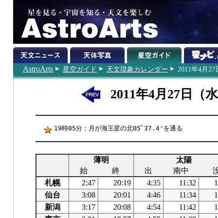
AstroArts
星空ガイド
天文現象カレンダー
2011年4月27
2011年4月27日（
19時05分：月が海王星の北05ﾟ37.4'を通る
薄明
太陽
始
終
出
南中
札幌
2:47
20:19
4:35
11:32
1
仙台
3:08
20:01
4:46
11:34
1
新潟
3:17
20:08
4:54
11:42
1