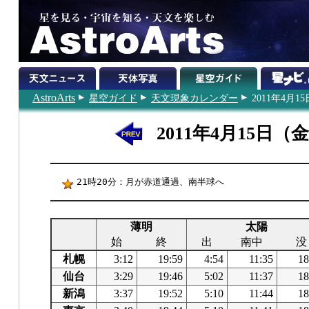
AstroArts
星空ガイド
天文現象カレンダー
2011年4月15
2011年4月15日（
21時20分：月が赤道通過、南半球へ
薄明
太陽
始
終
出
南中
没
札幌
3:12
19:59
4:54
11:35
18
仙台
3:29
19:46
5:02
11:37
18
新潟
3:37
19:52
5:10
11:44
18