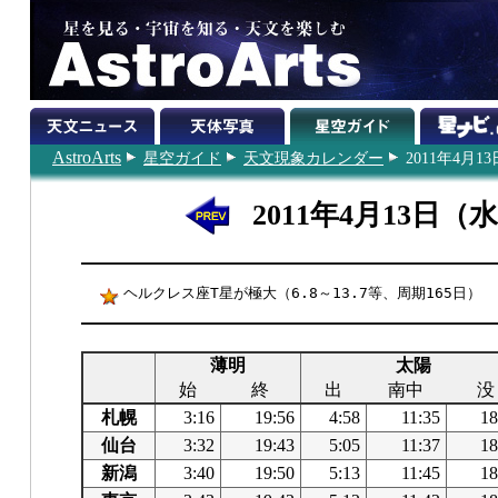
AstroArts
星空ガイド
天文現象カレンダー
2011年4月13
2011年4月13日（
ヘルクレス座T星が極大（6.8～13.7等、周期165日）
薄明
太陽
始
終
出
南中
没
札幌
3:16
19:56
4:58
11:35
18
仙台
3:32
19:43
5:05
11:37
18
新潟
3:40
19:50
5:13
11:45
18