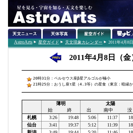
AstroArts
星空ガイド
天文現象カレンダー
2011年4月8
2011年4月8日（金
20時31分：ペルセウス座β星アルゴルが極小
21時25分：おうし座τ星（4.3等）の星食（東京：暗縁か
薄明
太陽
始
終
出
南中
没
札幌
3:26
19:48
5:06
11:37
18
仙台
3:41
19:37
5:12
11:39
18
新潟
3:49
19:44
5:20
11:46
18