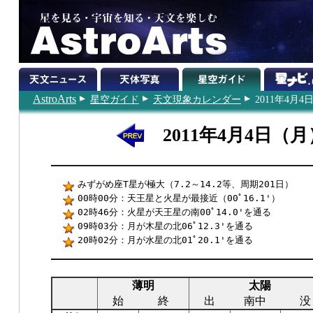
AstroArts
星空ガイド
天文現象カレンダー
2011年4月4
2011年4月4日（月
みずがめ座T星が極大（7.2～14.2等、周期201日）
00時00分：天王星と火星が最接近（00ﾟ16.1'）
02時46分：火星が天王星の南00ﾟ14.0'を通る
09時03分：月が木星の北06ﾟ12.3'を通る
20時02分：月が水星の北01ﾟ20.1'を通る
薄明
太陽
始
終
出
南中
没