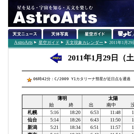
AstroArts
星空ガイド
天文現象カレンダー
2011年1月29
2011年1月29日（
06時42分：C/2009 Y1カタリーナ彗星が近日点を通過
薄明
太陽
始
終
出
南中
札幌
5:16
18:20
6:53
11:48
1
仙台
5:14
18:26
6:43
11:50
1
新潟
5:21
18:34
6:51
11:57
1