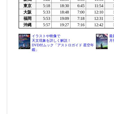
東京
5:18
18:30
6:45
11:54
大阪
5:33
18:48
7:00
12:10
福岡
5:53
19:09
7:18
12:31
沖縄
5:57
19:27
7:16
12:42
イラストや映像で
最
天文現象を詳しく解説！
月
DVD付ムック「アストロガイド 星空年
鑑」