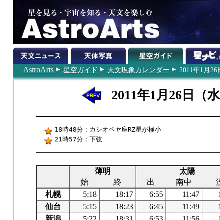
AstroArts
星空ガイド
天文現象カレンダー
2011年1月26
2011年1月26日（
18時48分：カシオペヤ座RZ星が極小
21時57分：下弦
薄明
太陽
始
終
出
南中
札幌
5:18
18:17
6:55
11:47
仙台
5:15
18:23
6:45
11:49
新潟
5:22
18:31
6:53
11:56