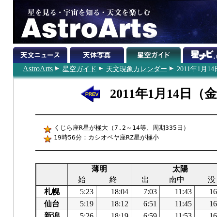
AstroArts
星空ガイド
天文現象カレンダー
2011年1月14
2011年1月14日（
くじら座R星が極大（7.2～14等、周期335日）
19時56分：カシオペヤ座RZ星が極小
薄明
太陽
始
終
出
南中
没
札幌
5:23
18:04
7:03
11:43
16
仙台
5:19
18:12
6:51
11:45
16
新潟
5:26
18:19
6:59
11:53
16